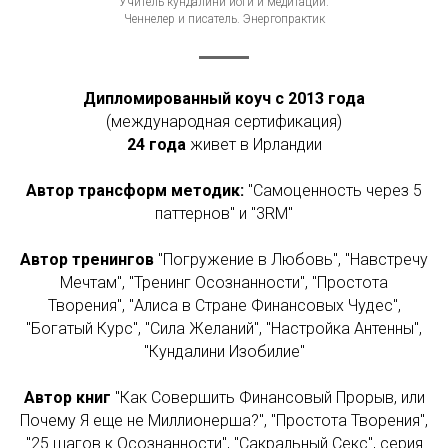
Учитель кундалини йоги и медитаций.
Ченнелер и писатель. Энергопрактик
Дипломированный коуч с 2013 года
(международная сертификация)
24 года
живет в Ирландии
Автор трансформ методик:
"Самоценность через 5
паттернов" и "3RM"
Автор тренингов
"Погружение в Любовь", "Навстречу
Мечтам", "Тренинг Осознанности", "Простота
Творения", "Алиса в Стране Финансовых Чудес",
"Богатый Курс", "Сила Желаний", "Настройка Антенны",
"Кундалини Изобилие"
Автор книг
"Как Совершить Финансовый Прорыв, или
Почему Я еще не Миллионерша?", "Простота Творения",
"25 шагов к Осознанности", "Сакральный Секс", серия