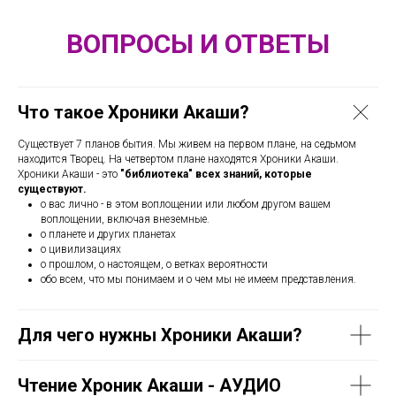
ВОПРОСЫ И ОТВЕТЫ
Что такое Хроники Акаши?
Существует 7 планов бытия. Мы живем на первом плане, на седьмом
находится Творец. На четвертом плане находятся Хроники Акаши.
Хроники Акаши - это
"библиотека" всех знаний, которые
существуют.
о вас лично - в этом воплощении или любом другом вашем
воплощении, включая внеземные.
о планете и других планетах
о цивилизациях
о прошлом, о настоящем, о ветках вероятности
обо всем, что мы понимаем и о чем мы не имеем представления.
Для чего нужны Хроники Акаши?
Чтение Хроник Акаши - АУДИО