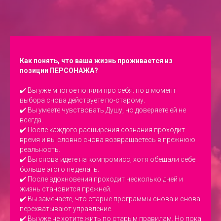
Как понять, что ваша жизнь проживается из
позиции ПЕРСОНАЖА?
✔️ Вы уже многое поняли про себя. но в момент
выбора снова действуете по-старому.
✔️ Вы умеете чувствовать Душу, но доверяете ей не
всегда.
✔️ После каждого расширения сознания проходит
время и вы словно снова возвращаетесь в прежнюю
реальность.
✔️ Вы снова идете на компромисс, хотя обещали себе
больше этого не делать.
✔️ После вдохновения проходит несколько дней и
жизнь становится прежней.
✔️ Вы замечаете, что старые программы снова и снова
перехватывают управление.
✔️ Вы уже не хотите жить по старым правилам. Но пока