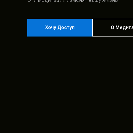
Хочу Доступ
О Медит